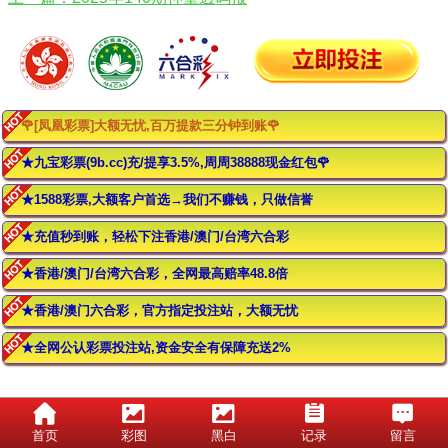
🌹[凤凰彩票]大额无忧,百万提款三分钟到账🌹
★九宝彩票(9b.cc)充/提享3.5%,周周38888现金红包🌹
★1588彩票,大额客户首选→我们不赚钱，只做信誉
★充值秒到账，轻松下注香港/澳门/台湾六合彩
★香港/澳门/台湾六合彩，全网最高赔率48.8倍
★香港/澳门六合彩，官方指定投注站，大额无忧
★全网公认彩票投注站,资金安全有保障充送2%
首页
彩图
黑白
记录
留言