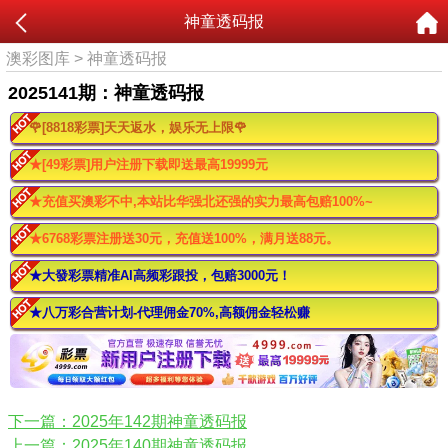
神童透码报
澳彩图库
>
神童透码报
2025141期：神童透码报
🌹[8818彩票]天天返水，娱乐无上限🌹
★[49彩票]用户注册下载即送最高19999元
★充值买澳彩不中,本站比华强北还强的实力最高包赔100%~
★6768彩票注册送30元，充值送100%，满月送88元。
★大發彩票精准AI高频彩跟投，包赔3000元！
★八万彩合营计划-代理佣金70%,高额佣金轻松赚
下一篇：2025年142期神童透码报
上一篇：2025年140期神童透码报