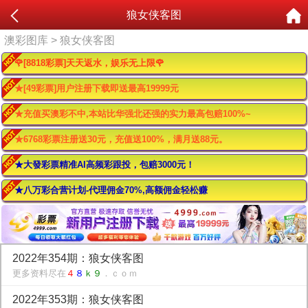
狼女侠客图
澳彩图库
> 狼女侠客图
🌹[8818彩票]天天返水，娱乐无上限🌹
★[49彩票]用户注册下载即送最高19999元
★充值买澳彩不中,本站比华强北还强的实力最高包赔100%~
★6768彩票注册送30元，充值送100%，满月送88元。
★大發彩票精准AI高频彩跟投，包赔3000元！
★八万彩合营计划-代理佣金70%,高额佣金轻松赚
2022年354期：狼女侠客图
更多资料尽在
４
８
ｋ９
．ｃｏｍ
2022年353期：狼女侠客图