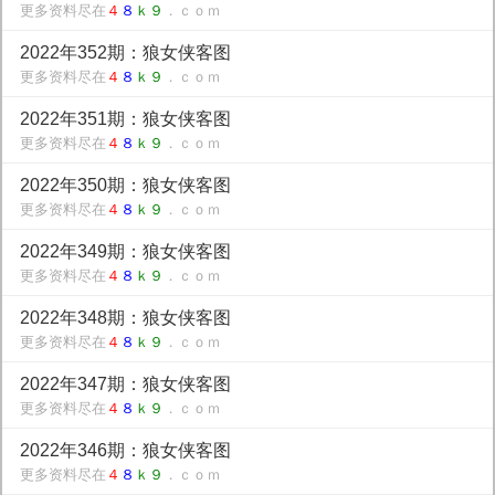
更多资料尽在
４
８
ｋ９
．ｃｏｍ
2022年352期：狼女侠客图
更多资料尽在
４
８
ｋ９
．ｃｏｍ
2022年351期：狼女侠客图
更多资料尽在
４
８
ｋ９
．ｃｏｍ
2022年350期：狼女侠客图
更多资料尽在
４
８
ｋ９
．ｃｏｍ
2022年349期：狼女侠客图
更多资料尽在
４
８
ｋ９
．ｃｏｍ
2022年348期：狼女侠客图
更多资料尽在
４
８
ｋ９
．ｃｏｍ
2022年347期：狼女侠客图
更多资料尽在
４
８
ｋ９
．ｃｏｍ
2022年346期：狼女侠客图
更多资料尽在
４
８
ｋ９
．ｃｏｍ